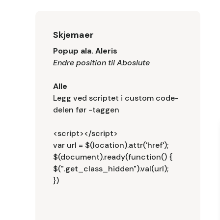
Skjemaer
Popup ala. Aleris
Endre position til Aboslute
Alle
Legg ved scriptet i custom code-
delen før -taggen
<script></script>
var url = $(location).attr('href');
$(document).ready(function() {
$(".get_class_hidden").val(url);
})