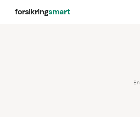
forsikring
smart
En