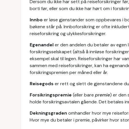
Dersom du ikke har sett på reiseforsikringer f
borti før, eller som du ikke har hørt om i forsi
Innbo
er løse gjenstander som oppbevares i bol
bøkene står på. Innboforsikring er ofte inklude
reiseforsikring og ulykkesforsikringer.
Egenandel
er den andelen du betaler av egen 
forsikringsselskapet (altså å innløse forsikri
eksempel skal til legen. Reiseforsikringer har v
sammen med reiseforsikringer, kan ha egenandel.
forsikringspremien per måned eller år.
Reisegods
er rett og slett de gjenstandene d
Forsikringspremie
(eller bare
premie
) er den 
holde forsikringsavtalen gående. Det betales inn
Dekningsgraden
omhandler hvor mye reiseforsi
Hvor mye du betaler i premie, påvirker hvor stor