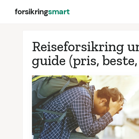
forsikring
smart
Reiseforsikring u
guide (pris, beste