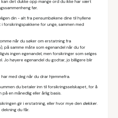
ør, kan det dukke opp mange ord du ikke har vært
kringssammenheng før.
igen din - alt fra pensumbøkene dine til hyllene
rt i forsikringspakkene for unge, sammen med
lomme når du søker om erstatning fra
ngen), på samme måte som egenandel når du for
anligvis ingen egenandel, men forsikringer som selges
 Jo høyere egenandel du godtar, jo billigere blir
u har med deg når du drar hjemmefra.
summen du betaler inn til forsikringsselskapet, for å
 på en månedlig eller årlig basis.
kringen gir i erstatning, eller hvor mye den
dekker
.
 dekning du får.