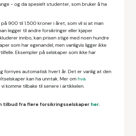
for unge - og da spesielt studenter, som bruker å ha
s på 900 til 1.500 kroner i året, som vil si at man
n legger til andre forsikringer eller kjøper
nkluderer innbo, kan prisen stige med noen hundre
skaper som har egenandel, men vanligvis ligger ikke
lfelle. Eksempler på selskaper som ikke har
.
og fornyes automatisk hvert år. Det er vanlig at den
keltselskaper kan ha unntak. Mer om
hva
l vi komme tilbake til senere i artikkelen.
 tilbud fra flere forsikringsselskaper
her
.