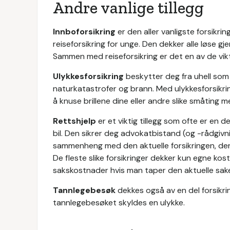
Andre vanlige tillegg
Innboforsikring
er den aller vanligste forsik
reiseforsikring for unge. Den dekker alle løse gje
Sammen med reiseforsikring er det en av de vik
Ulykkesforsikring
beskytter deg fra uhell som
naturkatastrofer og brann. Med ulykkesforsikri
å knuse brillene dine eller andre slike småting 
Rettshjelp
er et viktig tillegg som ofte er en d
bil. Den sikrer deg advokatbistand (og -rådgivning
sammenheng med den aktuelle forsikringen, der
De fleste slike forsikringer dekker kun egne k
sakskostnader hvis man taper den aktuelle sak
Tannlegebesøk
dekkes også av en del forsikri
tannlegebesøket skyldes en ulykke.