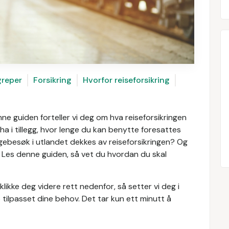
greper
Forsikring
Hvorfor reiseforsikring
nne guiden forteller vi deg om hva reiseforsikringen
å ha i tillegg, hvor lenge du kan benytte foresattes
gebesøk i utlandet dekkes av reiseforsikringen? Og
a? Les denne guiden, så vet du hvordan du skal
likke deg videre rett nedenfor, så setter vi deg i
 tilpasset dine behov. Det tar kun ett minutt å