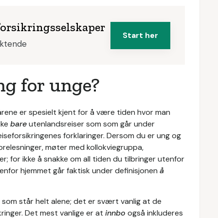
forsikringsselskaper
Start her
iktende
ng for unge?
årene er spesielt kjent for å være tiden hvor man
kke
bare
utenlandsreiser som som går under
reiseforsikringenes forklaringer. Dersom du er ung og
forelesninger, møter med kollokviegruppa,
for ikke å snakke om all tiden du tilbringer utenfor
enfor hjemmet går faktisk under definisjonen
å
r som står helt alene; det er svært vanlig at de
ikringer. Det mest vanlige er at
innbo
også inkluderes