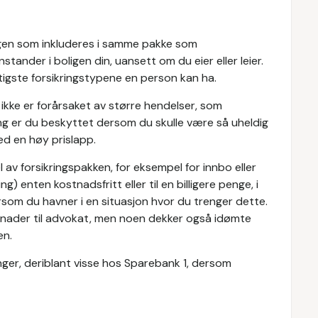
ringen som inkluderes i samme pakke som
nstander i boligen din, uansett om du eier eller leier.
tigste forsikringstypene en person kan ha.
 ikke er forårsaket av større hendelser, som
ng er du beskyttet dersom du skulle være så uheldig
med en høy prislapp.
el av forsikringspakken, for eksempel for innbo eller
) enten kostnadsfritt eller til en billigere penge, i
som du havner i en situasjon hvor du trenger dette.
ostnader til advokat, men noen dekker også idømte
en.
nger, deriblant visse hos Sparebank 1, dersom