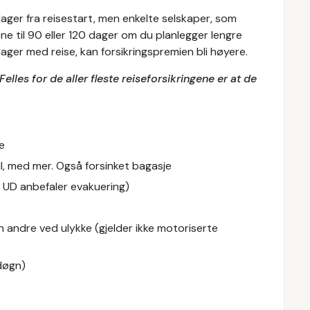
 dager fra reisestart, men enkelte selskaper, som
e til 90 eller 120 dager om du planlegger lengre
ger med reise, kan forsikringspremien bli høyere.
Felles for de aller fleste reiseforsikringene er at de
e
 bil, med mer. Også forsinket bagasje
r UD anbefaler evakuering)
 andre ved ulykke (gjelder ikke motoriserte
sdøgn)