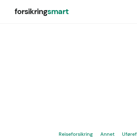
forsikring
smart
Reiseforsikring
Annet
Uføref