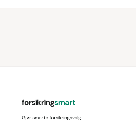
forsikring
smart
Gjør smarte forsikringsvalg