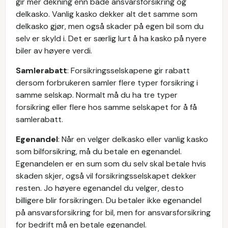
gir mer dekning enn både ansvarsforsikring og
delkasko. Vanlig kasko dekker alt det samme som
delkasko gjør, men også skader på egen bil som du
selv er skyld i. Det er særlig lurt å ha kasko på nyere
biler av høyere verdi.
Samlerabatt
: Forsikringsselskapene gir rabatt
dersom forbrukeren samler flere typer forsikring i
samme selskap. Normalt må du ha tre typer
forsikring eller flere hos samme selskapet for å få
samlerabatt.
Egenandel
: Når en velger delkasko eller vanlig kasko
som bilforsikring, må du betale en egenandel.
Egenandelen er en sum som du selv skal betale hvis
skaden skjer, også vil forsikringsselskapet dekker
resten. Jo høyere egenandel du velger, desto
billigere blir forsikringen. Du betaler ikke egenandel
på ansvarsforsikring for bil, men for ansvarsforsikring
for bedrift må en betale egenandel.