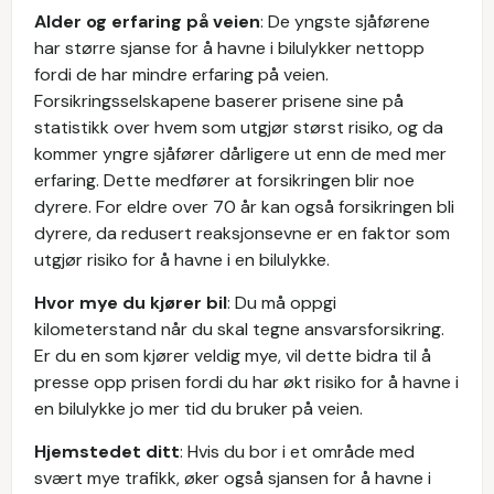
Alder og erfaring på veien
: De yngste sjåførene
har større sjanse for å havne i bilulykker nettopp
fordi de har mindre erfaring på veien.
Forsikringsselskapene baserer prisene sine på
statistikk over hvem som utgjør størst risiko, og da
kommer yngre sjåfører dårligere ut enn de med mer
erfaring. Dette medfører at forsikringen blir noe
dyrere. For eldre over 70 år kan også forsikringen bli
dyrere, da redusert reaksjonsevne er en faktor som
utgjør risiko for å havne i en bilulykke.
Hvor mye du kjører bil
: Du må oppgi
kilometerstand når du skal tegne ansvarsforsikring.
Er du en som kjører veldig mye, vil dette bidra til å
presse opp prisen fordi du har økt risiko for å havne i
en bilulykke jo mer tid du bruker på veien.
Hjemstedet ditt
: Hvis du bor i et område med
svært mye trafikk, øker også sjansen for å havne i