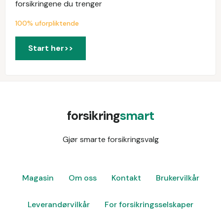
forsikringene du trenger
100% uforpliktende
Start her>>
forsikring
smart
Gjør smarte forsikringsvalg
Magasin
Om oss
Kontakt
Brukervilkår
Leverandørvilkår
For forsikringsselskaper