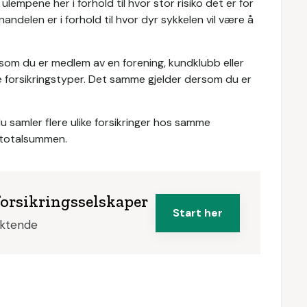
lempene her i forhold til hvor stor risiko det er for
nandelen er i forhold til hvor dyr sykkelen vil være å
som du er medlem av en forening, kundklubb eller
e forsikringstyper. Det samme gjelder dersom du er
 samler flere ulike forsikringer hos samme
å totalsummen.
forsikringsselskaper
Start her
iktende