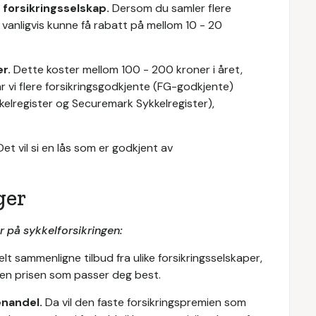
 forsikringsselskap.
Dersom du samler flere
 vanligvis kunne få rabatt på mellom 10 - 20
r.
Dette koster mellom 100 - 200 kroner i året,
har vi flere forsikringsgodkjente (FG-godkjente)
ykkelregister og Securemark Sykkelregister),
Det vil si en lås som er godkjent av
ger
er på sykkelforsikringen:
lt sammenligne tilbud fra ulike forsikringsselskaper,
den prisen som passer deg best.
enandel.
Da vil den faste forsikringspremien som