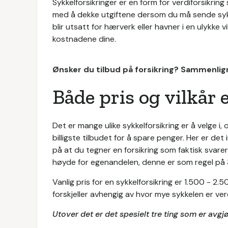
Sykkelforsikringer er en form for verdiforsikrin
med å dekke utgiftene dersom du må sende syk
blir utsatt for hærverk eller havner i en ulykke 
kostnadene dine.
Ønsker du tilbud på forsikring? Sammenlign
Både pris og vilkår e
Det er mange ulike sykkelforsikring er å velge i,
billigste tilbudet for å spare penger. Her er det
på at du tegner en forsikring som faktisk svare
høyde for egenandelen, denne er som regel på 
Vanlig pris for en sykkelforsikring er 1.500 - 2.
forskjeller avhengig av hvor mye sykkelen er ve
Utover det er det spesielt tre ting som er avgj