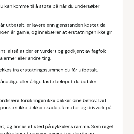
du kan komme til å støte på når du undersøker
får utbetalt, er lavere enn gjenstanden kostet da
 noen år gamle, og innebærer at erstatningen ikke gir
nt, altså at der er vurdert og godkjent av fagfolk
galarmer eller andre ting.
kkes fra erstatningssummen du får utbetalt.
ånedlige eller årlige faste beløpet du betaler
ordinære forsikringen ikke dekker dine behov. Det
spunktet ikke dekker skade på motor og drivverk på
itet, og finnes et sted på sykkelens ramme. Som regel
en ikke har et rammenummer kan den ifølge