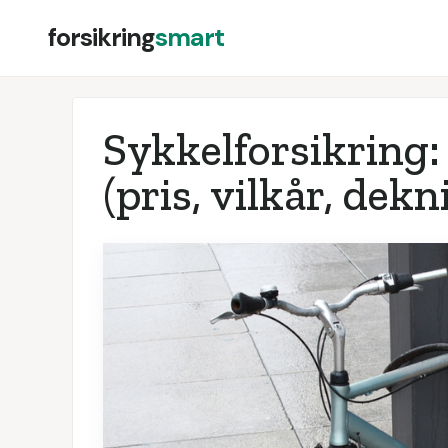
forsikring
smart
Sykkelforsikring:
(pris, vilkår, dekn