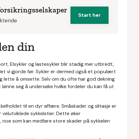
forsikringsselskaper
Start her
iktende
len din
. Elsykler og lastesykler blir stadig mer utbredt,
det vi gjorde før. Sykler er dermed også et populært
og lette å omsette. Selv om du ofte har god dekning
 lønne seg å undersøke hvilke fordeler du kan få ut
kkelholdet til en dyr affære. Småskader og slitasje er
 velutviklede sykkelstier. Dette øker
ger, noe som kan medføre store skader på sykkelen