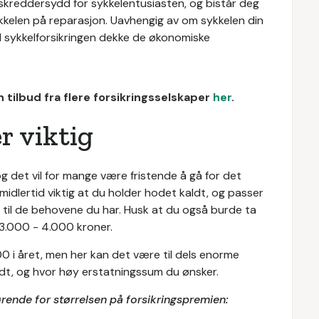
g skreddersydd for sykkelentusiasten, og bistår deg
kelen på reparasjon. Uavhengig av om sykkelen din
vil sykkelforsikringen dekke de økonomiske
 tilbud fra flere forsikringsselskaper
her
.
r viktig
 og det vil for mange være fristende å gå for det
 imidlertid viktig at du holder hodet kaldt, og passer
r til de behovene du har. Husk at du også burde ta
3.000 - 4.000 kroner.
500 i året, men her kan det være til dels enorme
rdt, og hvor høy erstatningssum du ønsker.
ørende for størrelsen på forsikringspremien: