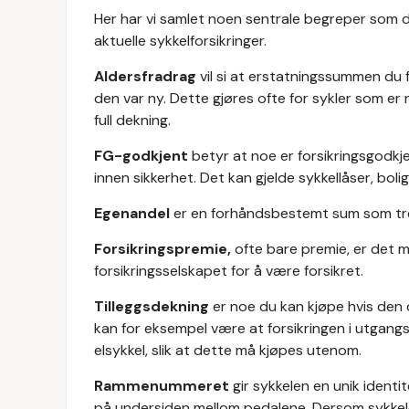
Her har vi samlet noen sentrale begreper som 
aktuelle sykkelforsikringer.
Aldersfradrag
vil si at erstatningssummen du 
den var ny. Dette gjøres ofte for sykler som er
full dekning.
FG-godkjent
betyr at noe er forsikringsgodkje
innen sikkerhet. Det kan gjelde sykkellåser, boli
Egenandel
er en forhåndsbestemt sum som tre
Forsikringspremie,
ofte bare premie, er det m
forsikringsselskapet for å være forsikret.
Tilleggsdekning
er noe du kan kjøpe hvis den 
kan for eksempel være at forsikringen i utgang
elsykkel, slik at dette må kjøpes utenom.
Rammenummeret
gir sykkelen en unik ident
på undersiden mellom pedalene. Dersom sykkel