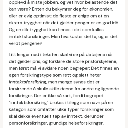
opplevd å miste jobben, og vet hvor belastende det
kan være? Enten du bekymrer deg for økonomien,
eller er evig optimist; de fleste er enige om at en
ekstra trygghet når det gjelder penger er en god idé.
Og en slik trygghet kan finnes i det som kalles
inntektsforsikringer. Men hva koster dette, og er det
verdt pengene?
Litt lenger ned i teksten skal vi se på detaljene når
det gjelder pris, og forklare de store prisforskjellene,
men først må vi avklare noen begreper: Det finnes en
egen forsikringstype som rett og slett heter
inntektsforsikring
, men mange synes det er
forvirrende å skulle skille denne fra andre og lignende
forsikringer. Der er ikke så rart, fordi begrepet
“inntektsforsikring” brukes i tillegg som navn på en
kategori som omfatter ulike typer forsikringer som
skal dekke eventuelt tap av inntekt, derunder
personforsikringer, grundige helseforsikringer,