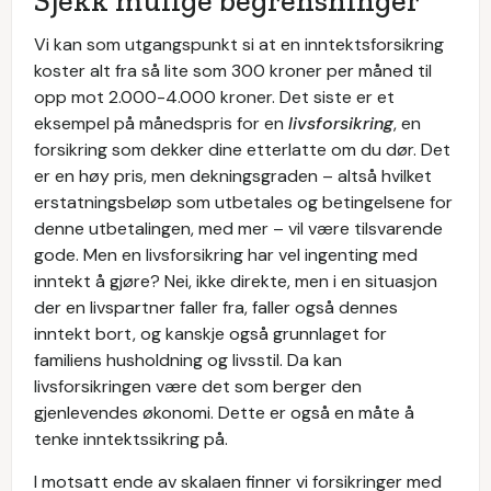
Sjekk mulige begrensninger
Vi kan som utgangspunkt si at en inntektsforsikring
koster alt fra så lite som 300 kroner per måned til
opp mot 2.000-4.000 kroner. Det siste er et
eksempel på månedspris for en
livsforsikring
, en
forsikring som dekker dine etterlatte om du dør. Det
er en høy pris, men dekningsgraden – altså hvilket
erstatningsbeløp som utbetales og betingelsene for
denne utbetalingen, med mer – vil være tilsvarende
gode. Men en livsforsikring har vel ingenting med
inntekt å gjøre? Nei, ikke direkte, men i en situasjon
der en livspartner faller fra, faller også dennes
inntekt bort, og kanskje også grunnlaget for
familiens husholdning og livsstil. Da kan
livsforsikringen være det som berger den
gjenlevendes økonomi. Dette er også en måte å
tenke inntektssikring på.
I motsatt ende av skalaen finner vi forsikringer med