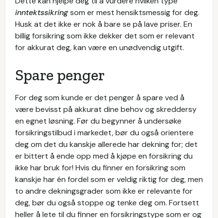
Dette kan hjelpe deg til å vurdere hvilken type
inntektssikring
som er mest hensiktsmessig for deg.
Husk at det ikke er nok å bare se på lave priser. En
billig forsikring som ikke dekker det som er relevant
for akkurat deg, kan være en unødvendig utgift.
Spare penger
For deg som kunde er det penger å spare ved å
være bevisst på akkurat dine behov og skreddersy
en egnet løsning. Før du begynner å undersøke
forsikringstilbud i markedet, bør du også orientere
deg om det du kanskje allerede har dekning for; det
er bittert å ende opp med å kjøpe en forsikring du
ikke har bruk for! Hvis du finner en forsikring som
kanskje har én fordel som er veldig riktig for deg, men
to andre dekningsgrader som ikke er relevante for
deg, bør du også stoppe og tenke deg om. Fortsett
heller å lete til du finner en forsikringstype som er og