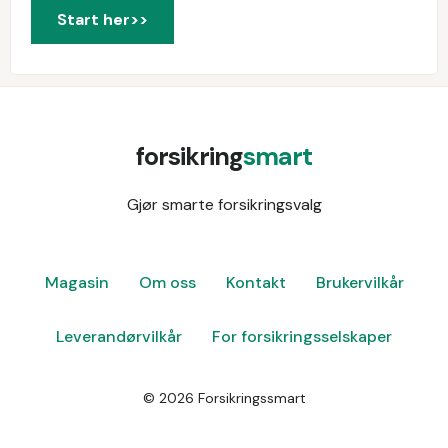
Start her>>
forsikring
smart
Gjør smarte forsikringsvalg
Magasin
Om oss
Kontakt
Brukervilkår
Leverandørvilkår
For forsikringsselskaper
©
2026
Forsikringssmart