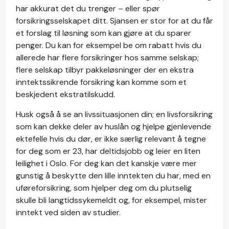
har akkurat det du trenger – eller spør
forsikringsselskapet ditt. Sjansen er stor for at du får
et forslag til løsning som kan gjøre at du sparer
penger. Du kan for eksempel be om rabatt hvis du
allerede har flere forsikringer hos samme selskap;
flere selskap tilbyr pakkeløsninger der en ekstra
inntektssikrende forsikring kan komme som et
beskjedent ekstratilskudd.
Husk også å se an livssituasjonen din; en livsforsikring
som kan dekke deler av huslån og hjelpe gjenlevende
ektefelle hvis du dør, er ikke særlig relevant å tegne
for deg som er 23, har deltidsjobb og leier en liten
leilighet i Oslo. For deg kan det kanskje være mer
gunstig å beskytte den lille inntekten du har, med en
uføreforsikring, som hjelper deg om du plutselig
skulle bli langtidssykemeldt og, for eksempel, mister
inntekt ved siden av studier.