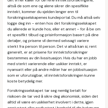
det vi her kaller for de rene inntektsforsikringene,
altså de som ene og alene sikrer din spesifikke
inntekt, kommer du sjelden lenger enn til
forsikringsselskapenes kundeportal. Du må altså selv
logge deg inn – enten hos det forsikringsselskapet
du allerede er kunde hos, eller et annet – for å be om
et spesifikt tilbud og prisinformasjon basert på dine
detaljer, og prisene vil dermed selvsagt variere
sterkt fra person til person. Det vi altså kan si, rent
generelt, er at prisene for inntektsforsikringer
bestemmes av din livssituasjon. Hvis du har en jobb
med sterkt varierende eller usikker inntekt, er
nyansatt eller på andre måter har en jobbsituasjon
som er uforutsigbar, vil inntektsforsikringen kunne
koste betydelig mer.
Forsikringsselskapet tar seg nemlig betalt for
risikoen de tar ved å sikre deg økonomisk, siden det
alltid vil være en usikkerhet involvert i dette, igjen
oppjustert eller nedjustert i henhold til din bakgrunn,