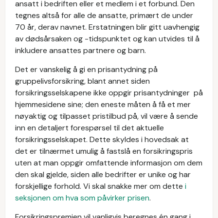
ansatt i bedriften eller et medlem i et forbund. Den
tegnes altså for alle de ansatte, primært de under
70 år, derav navnet. Erstatningen blir gitt uavhengig
av dødsårsaken og -tidspunktet og kan utvides til å
inkludere ansattes partnere og barn.
Det er vanskelig å gi en prisantydning på
gruppelivsforsikring, blant annet siden
forsikringsselskapene ikke oppgir prisantydninger på
hjemmesidene sine; den eneste måten å få et mer
nøyaktig og tilpasset pristilbud på, vil være å sende
inn en detaljert forespørsel til det aktuelle
forsikringsselskapet. Dette skyldes i hovedsak at
det er tilnærmet umulig å fastslå en forsikringspris
uten at man oppgir omfattende informasjon om dem
den skal gjelde, siden alle bedrifter er unike og har
forskjellige forhold. Vi skal snakke mer om dette
i
seksjonen om hva som påvirker prisen
.
Forsikringspremien vil vanligvis beregnes én gang i