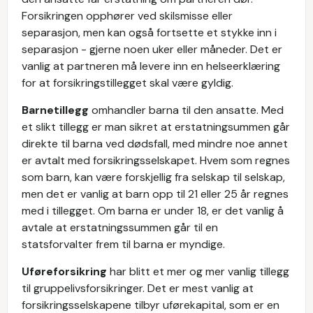
Forsikringen opphører ved skilsmisse eller
separasjon, men kan også fortsette et stykke inn i
separasjon - gjerne noen uker eller måneder. Det er
vanlig at partneren må levere inn en helseerklæring
for at forsikringstillegget skal være gyldig.
Barnetillegg
omhandler barna til den ansatte. Med
et slikt tillegg er man sikret at erstatningsummen går
direkte til barna ved dødsfall, med mindre noe annet
er avtalt med forsikringsselskapet. Hvem som regnes
som barn, kan være forskjellig fra selskap til selskap,
men det er vanlig at barn opp til 21 eller 25 år regnes
med i tillegget. Om barna er under 18, er det vanlig å
avtale at erstatningssummen går til en
statsforvalter frem til barna er myndige.
Uføreforsikring
har blitt et mer og mer vanlig tillegg
til gruppelivsforsikringer. Det er mest vanlig at
forsikringsselskapene tilbyr uførekapital, som er en