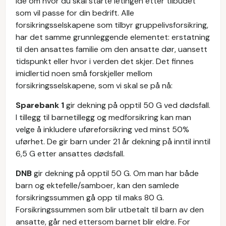
idé om hvor du skal starte letingen etter tilbudet
som vil passe for din bedrift. Alle
forsikringsselskapene som tilbyr gruppelivsforsikring,
har det samme grunnleggende elementet: erstatning
til den ansattes familie om den ansatte dør, uansett
tidspunkt eller hvor i verden det skjer. Det finnes
imidlertid noen små forskjeller mellom
forsikringsselskapene, som vi skal se på nå:
Sparebank 1
gir dekning på opptil 50 G ved dødsfall.
I tillegg til barnetillegg og medforsikring kan man
velge å inkludere uføreforsikring ved minst 50%
uførhet. De gir barn under 21 år dekning på inntil inntil
6,5 G etter ansattes dødsfall.
DNB
gir dekning på opptil 50 G. Om man har både
barn og ektefelle/samboer, kan den samlede
forsikringssummen gå opp til maks 80 G.
Forsikringssummen som blir utbetalt til barn av den
ansatte, går ned ettersom barnet blir eldre. For