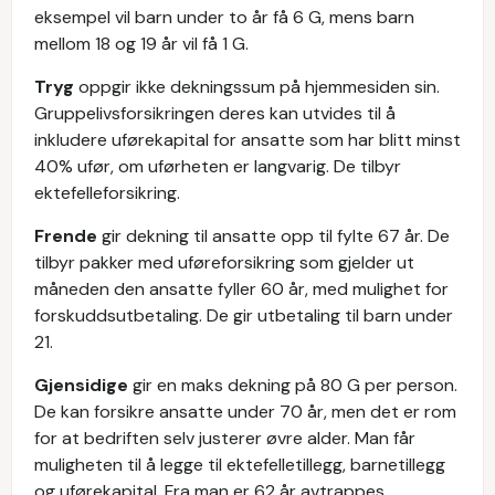
eksempel vil barn under to år få 6 G, mens barn
mellom 18 og 19 år vil få 1 G.
Tryg
oppgir ikke dekningssum på hjemmesiden sin.
Gruppelivsforsikringen deres kan utvides til å
inkludere uførekapital for ansatte som har blitt minst
40% ufør, om uførheten er langvarig. De tilbyr
ektefelleforsikring.
Frende
gir dekning til ansatte opp til fylte 67 år. De
tilbyr pakker med uføreforsikring som gjelder ut
måneden den ansatte fyller 60 år, med mulighet for
forskuddsutbetaling. De gir utbetaling til barn under
21.
Gjensidige
gir en maks dekning på 80 G per person.
De kan forsikre ansatte under 70 år, men det er rom
for at bedriften selv justerer øvre alder. Man får
muligheten til å legge til ektefelletillegg, barnetillegg
og uførekapital. Fra man er 62 år avtrappes