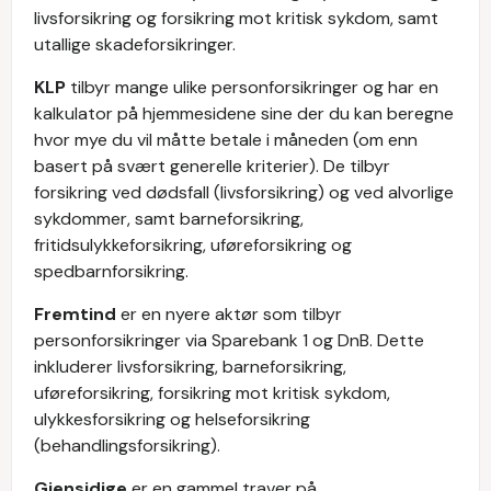
livsforsikring og forsikring mot kritisk sykdom, samt
utallige skadeforsikringer.
KLP
tilbyr mange ulike personforsikringer og har en
kalkulator på hjemmesidene sine der du kan beregne
hvor mye du vil måtte betale i måneden (om enn
basert på svært generelle kriterier). De tilbyr
forsikring ved dødsfall (livsforsikring) og ved alvorlige
sykdommer, samt barneforsikring,
fritidsulykkeforsikring, uføreforsikring og
spedbarnforsikring.
Fremtind
er en nyere aktør som tilbyr
personforsikringer via Sparebank 1 og DnB. Dette
inkluderer livsforsikring, barneforsikring,
uføreforsikring, forsikring mot kritisk sykdom,
ulykkesforsikring og helseforsikring
(behandlingsforsikring).
Gjensidige
er en gammel traver på