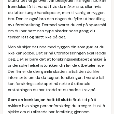
stund; det vil gå over, var beskjeden fra legen. Du kan
fremdeles få litt vondt hvis du måker snø, eller hvis
du løfter tunge handleposer, men til vanlig er ryggen
bra. Den er også bra den dagen du fyller ut bestilling
av uføreforsikring. Dermed svarer du
nei
på spørsmål
om du har hatt den type skader noen gang; du
tenker rett og slett ikke på det.
Men så skjer det noe med ryggen din som gjør at du
ikke kan jobbe. Det er nå uføreforsikringen skal redde
deg. Det er bare det at forsikringsselskapet ønsker å
undersøke helsehistorikken din før de utbetaler noe.
Der finner de den gamle skaden, altså den du ikke
informerte om da du tegnet forsikringen. I verste fall
kan forsikringsselskapet nå nekte å utbetale
erstatningen du har trodd at du hadde krav på.
Som en konklusjon helt til slutt:
Bruk tid på å
avklare hva slags personforsikring du trenger. Husk å
sjekke om du allerede har forsikring gjennom