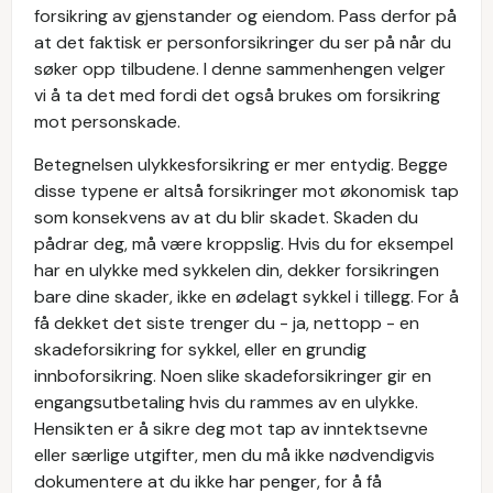
forsikring av gjenstander og eiendom. Pass derfor på
at det faktisk er personforsikringer du ser på når du
søker opp tilbudene. I denne sammenhengen velger
vi å ta det med fordi det også brukes om forsikring
mot personskade.
Betegnelsen ulykkesforsikring er mer entydig. Begge
disse typene er altså forsikringer mot økonomisk tap
som konsekvens av at du blir skadet. Skaden du
pådrar deg, må være kroppslig. Hvis du for eksempel
har en ulykke med sykkelen din, dekker forsikringen
bare dine skader, ikke en ødelagt sykkel i tillegg. For å
få dekket det siste trenger du - ja, nettopp - en
skadeforsikring for sykkel, eller en grundig
innboforsikring. Noen slike skadeforsikringer gir en
engangsutbetaling hvis du rammes av en ulykke.
Hensikten er å sikre deg mot tap av inntektsevne
eller særlige utgifter, men du må ikke nødvendigvis
dokumentere at du ikke har penger, for å få