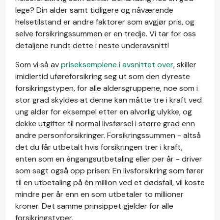
lege? Din alder samt tidligere og nåværende
helsetilstand er andre faktorer som avgjør pris, og
selve forsikringssummen er en tredje. Vi tar for oss
detaljene rundt dette i neste underavsnitt!
Som vi så av
priseksemplene i avsnittet over
, skiller
imidlertid uføreforsikring seg ut som den dyreste
forsikringstypen, for alle aldersgruppene, noe som i
stor grad skyldes at denne kan måtte tre i kraft ved
ung alder for eksempel etter en alvorlig ulykke, og
dekke utgifter til normal livsførsel i større grad enn
andre personforsikringer. Forsikringssummen - altså
det du får utbetalt hvis forsikringen trer i kraft,
enten som en éngangsutbetaling eller per år - driver
som sagt også opp prisen: En livsforsikring som fører
til en utbetaling på én million ved et dødsfall, vil koste
mindre per år enn en som utbetaler to millioner
kroner. Det samme prinsippet gjelder for alle
forsikringstyper.