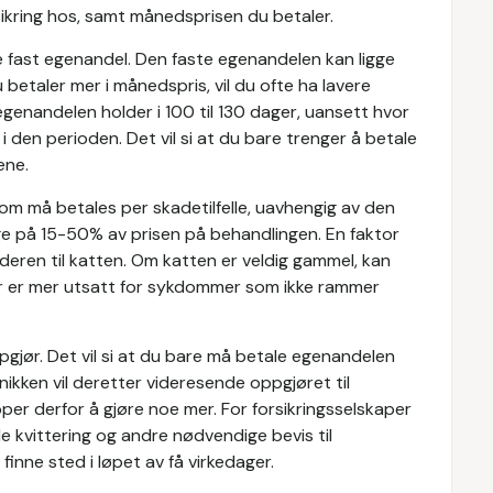
rsikring hos, samt månedsprisen du betaler.
le fast egenandel. Den faste egenandelen kan ligge
betaler mer i månedspris, vil du ofte ha lavere
genandelen holder i 100 til 130 dager, uansett hvor
 den perioden. Det vil si at du bare trenger å betale
ene.
m må betales per skadetilfelle, uavhengig av den
e på 15-50% av prisen på behandlingen. En faktor
deren til katten. Om katten er veldig gammel, kan
er er mer utsatt for sykdommer som ikke rammer
pgjør. Det vil si at du bare må betale egenandelen
inikken vil deretter videresende oppgjøret til
pper derfor å gjøre noe mer. For forsikringsselskaper
de kvittering og andre nødvendige bevis til
s finne sted i løpet av få virkedager.