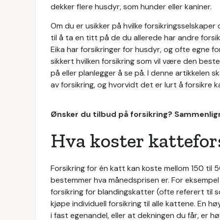
dekker flere husdyr, som hunder eller kaniner.
Om du er usikker på hvilke forsikringsselskaper 
til å ta en titt på de du allerede har andre fors
Eika har forsikringer for husdyr, og ofte egne for
sikkert hvilken forsikring som vil være den beste
på eller planlegger å se på. I denne artikkelen sk
av forsikring, og hvorvidt det er lurt å forsikre k
Ønsker du tilbud på forsikring? Sammenlign
Hva koster kattefor
Forsikring for én katt kan koste mellom 150 ti
bestemmer hva månedsprisen er. For eksempel k
forsikring for blandingskatter (ofte referert til
kjøpe individuell forsikring til alle kattene. E
i fast egenandel, eller at dekningen du får, er h