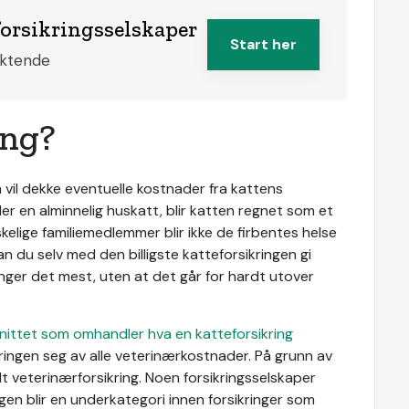
forsikringsselskaper
Start her
iktende
ing?
om vil dekke eventuelle kostnader fra kattens
r en alminnelig huskatt, blir katten regnet som et
skelige familiemedlemmer blir ikke de firbentes helse
an du selv med den billigste katteforsikringen gi
ger det mest, uten at det går for hardt utover
snittet som omhandler hva en katteforsikring
ikringen seg av alle veterinærkostnader. På grunn av
alt veterinærforsikring. Noen forsikringsselskaper
ngen blir en underkategori innen forsikringer som