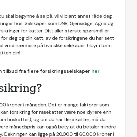
du skal begynne å se på, vil vi blant annet råde deg
ikringer hos. Selskaper som DNB, Gjensidige, Agria og
sikringer for katter. Ditt aller største spørsmål er
 for deg og din katt, av de forsikringene du har sett
al vi se nærmere på hva slike selskaper tilbyr i form
atten din!
 tilbud fra flere forsikringsselskaper
her
.
sikring?
l 500 kroner i måneden. Det er mange faktorer som
an forsikring for rasekatter være noe dyrere enn
 som huskatter), og om du har flere katter, må du
n høyere månedspris kan også bety at du betaler mindre
øy. Dekningen kan ligge på 20.000 til 60.000 kroner i