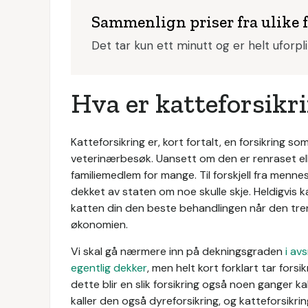
Sammenlign priser fra ulike 
Det tar kun ett minutt og er helt uforpl
Hva er katteforsikr
Katteforsikring er, kort fortalt, en forsikring s
veterinærbesøk. Uansett om den er renraset elle
familiemedlem for mange. Til forskjell fra menne
dekket av staten om noe skulle skje. Heldigvis k
katten din den beste behandlingen når den tren
økonomien.
Vi skal gå nærmere inn på dekningsgraden
i av
egentlig dekker
, men helt kort forklart tar fors
dette blir en slik forsikring også noen ganger k
kaller den også dyreforsikring, og katteforsikri