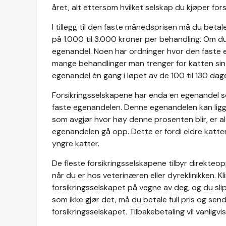
året, alt ettersom hvilket selskap du kjøper fo
I tillegg til den faste månedsprisen må du beta
på 1.000 til 3.000 kroner per behandling. Om du 
egenandel. Noen har ordninger hvor den faste e
mange behandlinger man trenger for katten sin i
egenandel én gang i løpet av de 100 til 130 dag
Forsikringsselskapene har enda en egenandel so
faste egenandelen. Denne egenandelen kan ligg
som avgjør hvor høy denne prosenten blir, er al
egenandelen gå opp. Dette er fordi eldre katt
yngre katter.
De fleste forsikringsselskapene tilbyr direkteop
når du er hos veterinæren eller dyreklinikken. Kl
forsikringsselskapet på vegne av deg, og du sli
som ikke gjør det, må du betale full pris og sen
forsikringsselskapet. Tilbakebetaling vil vanligvi