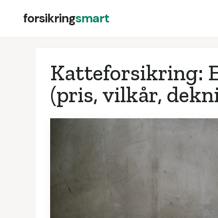
forsikring
smart
Katteforsikring: 
(pris, vilkår, dekn