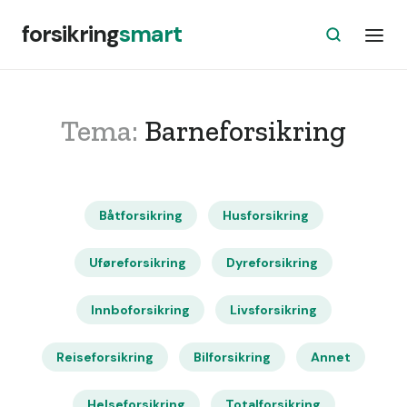
forsikring
smart
Tema:
Barneforsikring
Båtforsikring
Husforsikring
Uføreforsikring
Dyreforsikring
Innboforsikring
Livsforsikring
Reiseforsikring
Bilforsikring
Annet
Helseforsikring
Totalforsikring